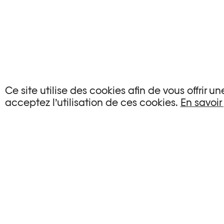
AUCUN ÉVÉNEMENT
Ce site utilise des cookies afin de vous offrir 
acceptez l’utilisation de ces cookies.
En savoir
Aucun événement ne correspond à vos critère
RÉINITIALISER LES FILTRES
Voir l’agenda complet Plateforme 10