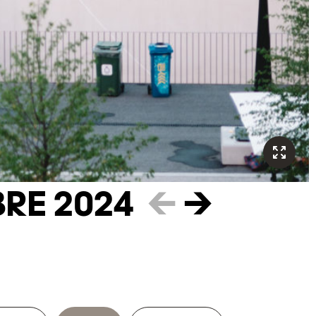
RE 2024
←
→