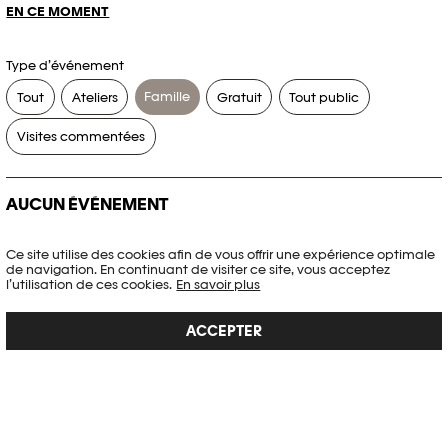
EN CE MOMENT
Type d’événement
Famille
Tout
Ateliers
Gratuit
Tout public
Visites commentées
AUCUN ÉVÉNEMENT
Aucun événement ne correspond à vos critères de recherche.
Ce site utilise des cookies afin de vous offrir une expérience optimale
de navigation. En continuant de visiter ce site, vous acceptez
RÉINITIALISER LES FILTRES
l’utilisation de ces cookies.
En savoir plus
ACCEPTER
Voir l’agenda complet Plateforme 10
PHOTO ELYSÉE
Place de la Gare 17
CH-1003 Lausanne