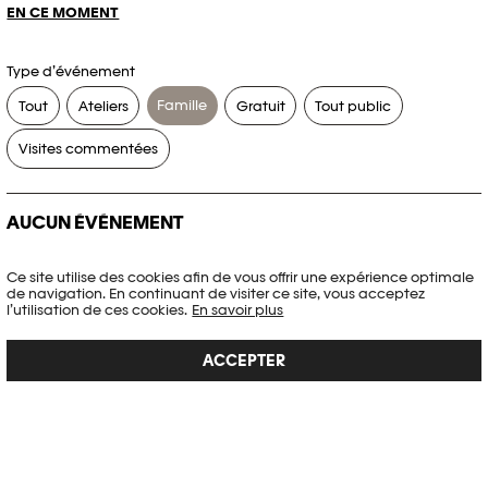
EN CE MOMENT
Type d’événement
Famille
Tout
Ateliers
Gratuit
Tout public
Visites commentées
AUCUN ÉVÉNEMENT
Aucun événement ne correspond à vos critères de recherche.
Ce site utilise des cookies afin de vous offrir une expérience optimale
de navigation. En continuant de visiter ce site, vous acceptez
RÉINITIALISER LES FILTRES
l’utilisation de ces cookies.
En savoir plus
ACCEPTER
Voir l’agenda complet Plateforme 10
PHOTO ELYSÉE
Place de la Gare 17
CH-1003 Lausanne