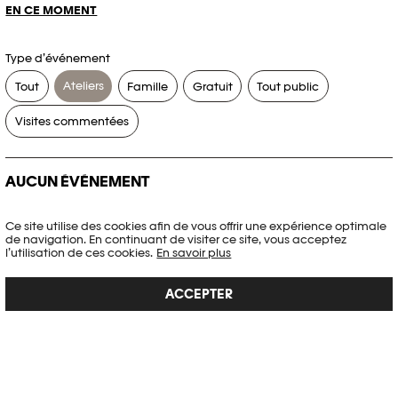
EN CE MOMENT
Type d’événement
Ateliers
Tout
Famille
Gratuit
Tout public
Visites commentées
AUCUN ÉVÉNEMENT
Aucun événement ne correspond à vos critères de recherche.
Ce site utilise des cookies afin de vous offrir une expérience optimale
de navigation. En continuant de visiter ce site, vous acceptez
RÉINITIALISER LES FILTRES
l’utilisation de ces cookies.
En savoir plus
ACCEPTER
Voir l’agenda complet Plateforme 10
PHOTO ELYSÉE
Place de la Gare 17
CH-1003 Lausanne