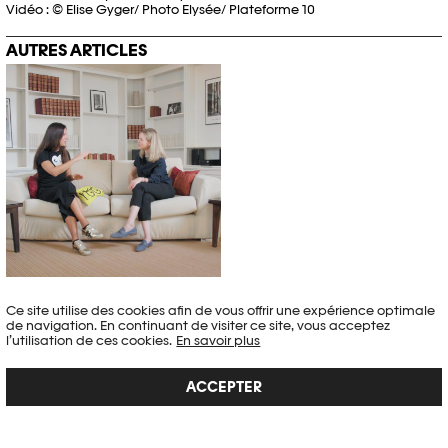
Vidéo : © Elise Gyger/ Photo Elysée/ Plateforme 10
AUTRES ARTICLES
ANASTASIA SAMOYLOVA REND HOMMAGE AU LIVRE
PHOTOGRAPHIQUE
Ce site utilise des cookies afin de vous offrir une expérience optimale
de navigation. En continuant de visiter ce site, vous acceptez
Interview
,
Photo Elysée × Images Vevey
l’utilisation de ces cookies.
En savoir plus
La photographe Anastasia Samoylova (1984, États-Unis/Russie) est
l'invitée de Nathalie Herschdorfer, directrice de Photo Elysée, et
ACCEPTER
Stefano Stoll, directeur de Images Vevey, dans le cadre d'une série
inédite de CONVERSATIONS.
Article publié le 19.10.2022