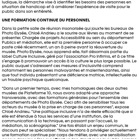
ludique, la démarche vise à identifier les besoins des personnes en
situation de handicap et à améliorer l’expérience de visite pour le
public dans son entièreté.
UNE FORMATION CONTINUE DU PERSONNEL
Dans la petite salle de réunion insonorisée qui jouxte les bureaux de
Photo Elysée, Chloé Andrieu a le sourire aux lèvres au moment de se
présenter. Chargée de projets Accessibilité au sein du département
Publics et médiation, elle est la première personne à occuper ce
poste créé récemment, un an à peine avant la réouverture du
musée. Photo Elysée, nous apprend-elle, fait désormais partie du
label Culture Inclusive, géré par l’association Pro Infirmis, et à ce titre
s’engage à promouvoir un accès à la culture le plus large possible. Le
public auquel s’adressent ces mesures d’inclusivité comprend
notamment les personnes malvoyantes et malentendantes, ainsi
que tout individu présentant une déficience motrice, intellectuelle ou
un trouble psychique quelconque.
"Dans un premier temps, avec mes homologues des deux autres
musées de Plateforme 10, nous avons adopté une approche
transversale, avec des formations générales pour l’ensemble des
départements de Photo Elysée. Ceci afin de sensibiliser tous les
acteurs du musée à la prise en charge de ces personnes", expose
Chloé Andrieu. "Une politique inclusive n’a de réelle efficacité que si
elle est étendue à tous les services d’une institution, de la
communication à la technique, en passant par l’accueil, la
médiation, la scénographie." Une fois établi un enjeu commun, le
discours peut se spécialiser: "Nous tendons à privilégier actuellement
une formation continue par corps de métier, avec une sensibilisation