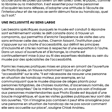
accrue dans les pôles qui offrent un lien direct avec le public, comme
la librairie ou la médiation. Il est essentiel pour notre personnel
d’acquérir les bons réflexes, d’adopter une attitude à l’écoute de
l’interlocuteur et de ne pas se sentir démuni face au handicap, quel
qu’il soit."
UNE INCLUSIVITÉ AU SENS LARGE
Les besoins spécifiques auxquels le musée est conduit à répondre
sont extrêmement variés: le défi consiste donc à trouver un
compromis, qui permettra d’enrichir l’expérience de visite des uns
sans entraver celle des autres. Chemin faisant, l’institution peut
s’appuyer sur sa charte d’accessibilité, qui définit les principes
d’inclusivité et cite les normes à respecter d’une exposition à l’autre.
Dans un souci d’ouverture et d’échange, la charte est
continuellement mise à jour au fil des expertises réalisées au sein du
musée par des spécialistes de l’accessibilité.
Parmi les mesures pratiques mises en place en amont de l’ouverture
de Photo Elysée, on trouve notamment l’ajout d’un onglet
"accessibilité" sur le site. "Il est nécessaire de rassurer une personne
en situation de handicap moteur, par exemple, en lui
communiquant que le musée dispose de sièges pliants pour
personnes fatigables, de chaises roulantes, d’ascenseurs normés, de
toilettes adaptées." De la même façon, on aura pris soin d’indiquer
aux personnes malentendantes que Photo Elysée est équipé d’une
boucle magnétique, et que les visites guidées publiques leur sont dès
lors ouvertes. "On n’imagine pas combien il peut être anxiogène pour
une personne en situation de handicap de ne pas savoir comment
elle sera accueillie sur place", souligne Chloé Andrieu.