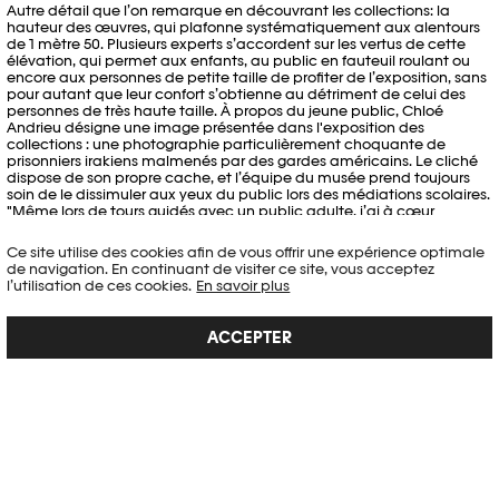
Autre détail que l’on remarque en découvrant les collections: la
hauteur des œuvres, qui plafonne systématiquement aux alentours
de 1 mètre 50. Plusieurs experts s’accordent sur les vertus de cette
élévation, qui permet aux enfants, au public en fauteuil roulant ou
encore aux personnes de petite taille de profiter de l’exposition, sans
pour autant que leur confort s’obtienne au détriment de celui des
personnes de très haute taille. À propos du jeune public, Chloé
Andrieu désigne une image présentée dans l'exposition des
collections : une photographie particulièrement choquante de
prisonniers irakiens malmenés par des gardes américains. Le cliché
dispose de son propre cache, et l’équipe du musée prend toujours
soin de le dissimuler aux yeux du public lors des médiations scolaires.
"Même lors de tours guidés avec un public adulte, j’ai à cœur
d’avertir les visiteurs que cette image peut heurter leur sensibilité. La
censure n’a bien évidemment pas sa place dans un musée, et il est
Ce site utilise des cookies afin de vous offrir une expérience optimale
nécessaire de pouvoir tout montrer sans fard. Mais le dévoilement de
de navigation. En continuant de visiter ce site, vous acceptez
réalités aussi crues doit être accompagné de prévenance et
l’utilisation de ces cookies.
En savoir plus
d’attention, pour respecter l’intégrité émotionnelle de chacun. C’est
aussi ça, l’inclusivité. Nous sommes à l’écoute du public et menons
une recherche constante pour mieux faire."
ACCEPTER
Si le bâtiment est régulièrement expertisé dans le but d’améliorer
l’accessibilité du musée, le principal élan critique provient des
visiteurs eux-mêmes. Arrivé au terme de sa déambulation, le public
est en effet invité à s’exprimer sur de petits écriteaux mis à
disposition. Certains y font part de leur enthousiasme, d’autres y vont
de leurs questions, beaucoup laissent leurs coordonnées afin d’être
contactés en retour par l’équipe, ce qui ne manque jamais. Depuis
l’ouverture – pourtant très récente – de Photo Elysée à Plateforme 10,
des modifications ont déjà été effectuées dans l’exposition, à la