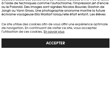
à l’aide de techniques comme l’autochrome, l’impression jet d’encre
ou le Polaroïd. Des images sont signées Nicolas Bouvier, Gaston de
Jongh ou Yann Gross. Une photographie anonyme montre la future
écrivaine voyageuse Ella Maillart lorsqu’elle était enfant. Les élèves
les replacent dans l’ordre chronologique et argumentent leur choix.
Ils sont fascinés d’apprendre que l’autochrome est obtenu grâce à la
Ce site utilise des cookies afin de vous offrir une expérience optimale
fécule de pomme de terre. Une belle manière de célébrer la photo
de navigation. En continuant de visiter ce site, vous acceptez
couleur, qui fête cette année ses 160 ans.
l’utilisation de ces cookies.
En savoir plus
Julien Burri
Cet article a été rédigé pour L’Elysée hors champ, un journal en ligne
ACCEPTER
réalisé en partenariat avec le journal Le Temps lors de la fermeture
du musée pour son déménagement à Plateforme 10. L’Elysée hors
champ était actif de septembre 2020 à décembre 2022.
AUTRES ARTICLES