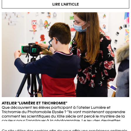
LIRE L'ARTICLE
ATELIER "LUMIÈRE ET TRICHROMIE"
Que découvrent les élèves participant à l’atelier Lumière et
Trichromie du Photomobile Elysée ? "Ils vont maintenant apprendre
comment les scientifiques du XIXe siècle ont percé le mystère de la
couleur pour l’appliquer à la photographie. Le jeu des devinettes
continue. Quand a été réalisé le premier cliché en couleurs ?
Réponse catégorique – et surprenante – des participants : '1990 !'
Ce site utilise des cookies afin de vous offrir une expérience optimale