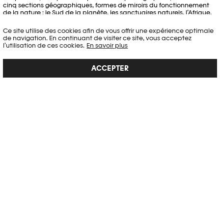
cinq sections géographiques, formes de miroirs du fonctionnement
de la nature : le Sud de la planète, les sanctuaires naturels, l’Afrique,
le Nord de la planète et l’Amazonie. Ces images parcourent
également le monde et sont présentées en parallèle au Musée de
Ce site utilise des cookies afin de vous offrir une expérience optimale
l'Elysée, à Paris et à São Paulo, après avoir fait escale à Londres,
de navigation. En continuant de visiter ce site, vous acceptez
Toronto, Rome et Rio de Janeiro.
l’utilisation de ces cookies.
En savoir plus
Lélia Wanick Salgado assure le commissariat et la scénographie de
l’exposition
Genesis
, projet soutenu par Vale. Pour l’exposition, le
ACCEPTER
Musée de l'Elysée reçoit le soutien de Ferring Pharmaceuticals,
Holdigaz SA, la Loterie Romande et PKB Privatbank.
Plus d'information
PHOTO ELYSÉE
Place de la Gare 17
CH-1003 Lausanne
+41 21 318 44 00
info@elysee.ch
HORAIRES D’OUVERTURE
lu, me, ve, sa, di : 10h-18h
je : 10h-20h
ma : fermé
Horaires spéciaux