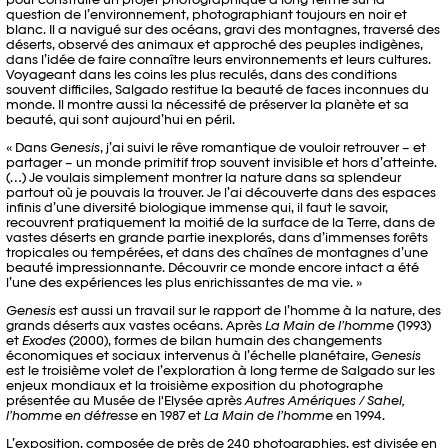
question de l’environnement, photographiant toujours en noir et
blanc. Il a navigué sur des océans, gravi des montagnes, traversé des
déserts, observé des animaux et approché des peuples indigènes,
dans l’idée de faire connaître leurs environnements et leurs cultures.
Voyageant dans les coins les plus reculés, dans des conditions
souvent difficiles, Salgado restitue la beauté de faces inconnues du
monde. Il montre aussi la nécessité de préserver la planète et sa
beauté, qui sont aujourd’hui en péril.
« Dans
Genesis
, j’ai suivi le rêve romantique de vouloir retrouver – et
partager – un monde primitif trop souvent invisible et hors d’atteinte.
(…) Je voulais simplement montrer la nature dans sa splendeur
partout où je pouvais la trouver. Je l’ai découverte dans des espaces
infinis d’une diversité biologique immense qui, il faut le savoir,
recouvrent pratiquement la moitié de la surface de la Terre, dans de
vastes déserts en grande partie inexplorés, dans d’immenses forêts
tropicales ou tempérées, et dans des chaînes de montagnes d’une
beauté impressionnante. Découvrir ce monde encore intact a été
l’une des expériences les plus enrichissantes de ma vie. »
Genesis
est aussi un travail sur le rapport de l’homme à la nature, des
grands déserts aux vastes océans. Après
La Main de l’homme
(1993)
et
Exodes
(2000), formes de bilan humain des changements
économiques et sociaux intervenus à l’échelle planétaire,
Genesis
est le troisième volet de l’exploration à long terme de Salgado sur les
enjeux mondiaux et la troisième exposition du photographe
présentée au Musée de l'Elysée après
Autres Amériques / Sahel,
l’homme en détresse
en 1987 et
La Main de l’homme
en 1994.
L’exposition, composée de près de 240 photographies, est divisée en