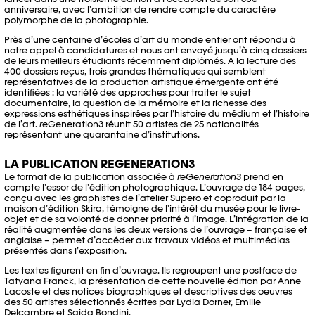
anniversaire, avec l’ambition de rendre compte du caractère
polymorphe de la photographie.
Près d’une centaine d’écoles d’art du monde entier ont répondu à
notre appel à candidatures et nous ont envoyé jusqu’à cinq dossiers
de leurs meilleurs étudiants récemment diplômés. A la lecture des
400 dossiers reçus, trois grandes thématiques qui semblent
représentatives de la production artistique émergente ont été
identifiées : la variété des approches pour traiter le sujet
documentaire, la question de la mémoire et la richesse des
expressions esthétiques inspirées par l’histoire du médium et l’histoire
de l’art.
re
Generation3 réunit 50 artistes de 25 nationalités
représentant une quarantaine d’institutions.
LA PUBLICATION REGENERATION3
Le format de la publication associée à
reGeneration3
prend en
compte l’essor de l’édition photographique. L’ouvrage de 184 pages,
conçu avec les graphistes de l’atelier Supero et coproduit par la
maison d’édition Skira, témoigne de l’intérêt du musée pour le livre-
objet et de sa volonté de donner priorité à l’image. L’intégration de la
réalité augmentée dans les deux versions de l’ouvrage – française et
anglaise – permet d’accéder aux travaux vidéos et multimédias
présentés dans l’exposition.
Les textes figurent en fin d’ouvrage. Ils regroupent une postface de
Tatyana Franck, la présentation de cette nouvelle édition par Anne
Lacoste et des notices biographiques et descriptives des oeuvres
des 50 artistes sélectionnés écrites par Lydia Dorner, Emilie
Delcambre et Saida Bondini.