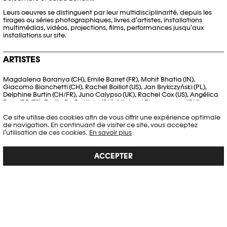
Leurs oeuvres se distinguent par leur multidisciplinarité, depuis les
tirages ou séries photographiques, livres d’artistes, installations
multimédias, vidéos, projections, films, performances jusqu’aux
installations sur site.
ARTISTES
Magdalena Baranya (CH), Emile Barret (FR), Mohit Bhatia (IN),
Giacomo Bianchetti (CH), Rachel Boillot (US), Jan Brykczyński (PL),
Delphine Burtin (CH/FR), Juno Calypso (UK), Rachel Cox (US), Angélica
Dass (BR/ES), Emilie De Battista (CH), Michael Etzensperger (CH),
Veronika Geiger (DK), Anna Gutová et Gabriel Fragner (CZ), Artur
Ce site utilise des cookies afin de vous offrir une expérience optimale
Gutowski (PL), Elizabeth Hewson (UK), Karl Isakson (SE), Jung A Kim (KR),
de navigation. En continuant de visiter ce site, vous acceptez
Jonna Kina (FI), Karel Koplimets (EE), Marek Kucharski et Diana
l’utilisation de ces cookies.
En savoir plus
Lelonek (PL), Ola Lanko (UA), Jae Hoon Lee (KR), Michael Liani (IL), Silin
Liu (CN), Emily Macinnes (UK), Robert Mainka (PL), Irene Muñoz
Martin (ES), Loan Nguyen (CH/FR), Nobukho Nqaba (ZA), Martyna
ACCEPTER
Pawlak (FR/PL), Emilio Pemjean (ES/CL), Constance et Philippine
Proux (FR), Laurence Rasti (CH), Simon Rimaz (CH), Jacinthe
Robillard (CA), Paul Samuels (ZA), Ulrike Schmitz (DE), Juuke
Schoorl (NL), Corinne Silva (UK), Sara Skorgan Teigen (NO), Gaia
Squarci (IT), Harit Srikhao (TH), Benjamin Swanson (UK), Jennifer
Thoreson (US), Sinan Tuncay (TR), Matt Waples (CA), Piotr Zbierski (PL),
Tereza Zelenkova (CZ), Li Zhi (CN)
PARTENAIRES