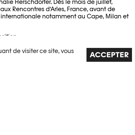
alie Herschdorfer. Dès le mois de juillet,
e aux Rencontres d’Arles, France, avant de
 internationale notamment au Cape, Milan et
sition.
sée grâce au soutien de
ant de visiter ce site, vous
ACCEPTER
-LeCoultre
ulture OFC
Musée de l'Elysée
s
ner
 und Kultur
usanne
n Suisse
ne en Suisse