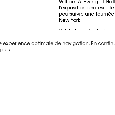
William A. Ewing et Nath
l’exposition fera escal
poursuivre une tournée
New York.
Voir
la tournée
de l'expo
L'exposition est réali
une expérience optimale de navigation. En continu
la Manufacture Jaeger
 plus
la Loterie Romande
l’Office fédéral de la c
le Cercle des Amis du 
la Fondation Leenaard
la Fondation Ernst Göh
Pro Helvetia
Boner Stiftung für Kunst
l’Ecole hôtelière de La
L'Ambassade d'Israël e
L'Ambassade d'Allemag