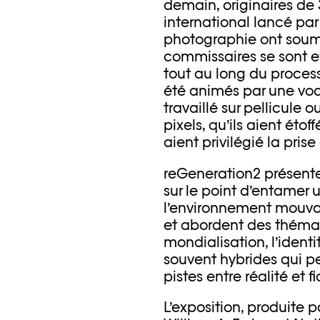
demain, originaires de
international lancé par 
photographie ont soumis
commissaires se sont e
tout au long du proces
été animés par une voca
travaillé sur pellicule 
pixels, qu’ils aient étof
aient privilégié la pri
reGeneration2 présente 
sur le point d’entamer 
l’environnement mouva
et abordent des thémat
mondialisation, l’ident
souvent hybrides qui pe
pistes entre réalité et fi
L’exposition, produite 