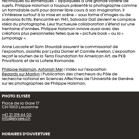
techniques ou esthétiques – appliquées à une grande variété de
sujets. Philippe Halsman a toujours présenté la photographie comme
un formidable outil pour donner libre cours à son imagination. Il
s’intéresse surtout à la mise en scène – sous forme d’images ou de
scénarios fictifs. Rencontré en 1941, Salvador Dalí devient le complice
idéal du photographe. Leur fructueuse collaboration s’étend sur une
trentaine d’années. Philippe Halsman innove aussi avec des
créations plus personnelles telles que le « picture book » ou la «
jumpology ».
Anne Lacoste et Sam Stourdzé assurent le commissariat de
l’exposition, assistés par Lydia Dorner et Camille Avellan. L’exposition
reçoit le soutien de la Terra Foundation for American Art, de PKB
Privatbank et de la Loterie Romande.
Philippe Halsman, Astonish Me!
| Vidéo sur l'exposition
Regards sur Marilyn
| Publication des chercheurs du Pôle de
recherche national en Sciences Affectives de l’Université de Genève
sur les photographies de Philippe Halsman.
PHOTO ELYSÉE
Place de la Gare 17
CH-1003 Lausanne
+41 21 318 44 00
info@elysee.ch
HORAIRES D’OUVERTURE