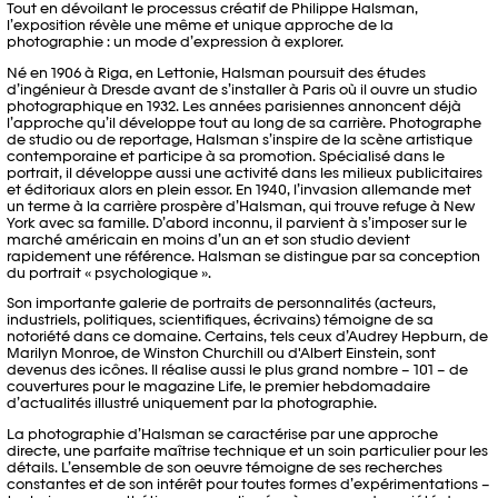
Tout en dévoilant le processus créatif de Philippe Halsman,
l’exposition révèle une même et unique approche de la
photographie : un mode d’expression à explorer.
Né en 1906 à Riga, en Lettonie, Halsman poursuit des études
d’ingénieur à Dresde avant de s’installer à Paris où il ouvre un studio
photographique en 1932. Les années parisiennes annoncent déjà
l’approche qu’il développe tout au long de sa carrière. Photographe
de studio ou de reportage, Halsman s’inspire de la scène artistique
contemporaine et participe à sa promotion. Spécialisé dans le
portrait, il développe aussi une activité dans les milieux publicitaires
et éditoriaux alors en plein essor. En 1940, l’invasion allemande met
un terme à la carrière prospère d’Halsman, qui trouve refuge à New
York avec sa famille. D’abord inconnu, il parvient à s’imposer sur le
marché américain en moins d’un an et son studio devient
rapidement une référence. Halsman se distingue par sa conception
du portrait « psychologique ».
Son importante galerie de portraits de personnalités (acteurs,
industriels, politiques, scientifiques, écrivains) témoigne de sa
notoriété dans ce domaine. Certains, tels ceux d’Audrey Hepburn, de
Marilyn Monroe, de Winston Churchill ou d'Albert Einstein, sont
devenus des icônes. Il réalise aussi le plus grand nombre – 101 – de
couvertures pour le magazine Life, le premier hebdomadaire
d’actualités illustré uniquement par la photographie.
La photographie d’Halsman se caractérise par une approche
directe, une parfaite maîtrise technique et un soin particulier pour les
détails. L’ensemble de son oeuvre témoigne de ses recherches
constantes et de son intérêt pour toutes formes d’expérimentations –