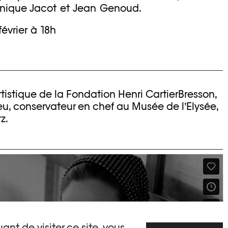
onique Jacot et Jean Genoud.
février à 18h
rtistique de la Fondation Henri CartierBresson,
u, conservateur en chef au Musée de l’Elysée,
z.
ant de visiter ce site, vous