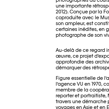
une importante rétrosp
2012). Conçue par la Fo
coproduite avec le Musé
son ampleur, est const
certaines inédites, en 
photographe de son viv
Au-delà de ce regard i
œuvre, ce projet d’expo
approfondie des archiv
démarquer des rétrosp
Figure essentielle de 
l’agence VU en 1970, co
membre de la coopérati
reporter et portraitiste
travers une démarche p
voyages en Asie et en E