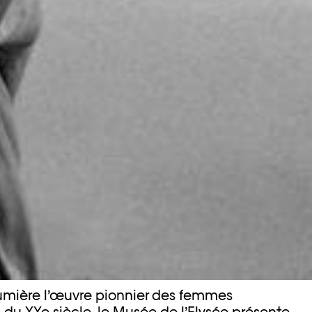
umière l’œuvre pionnier des femmes
du XXe siècle, le Musée de l’Elysée présente