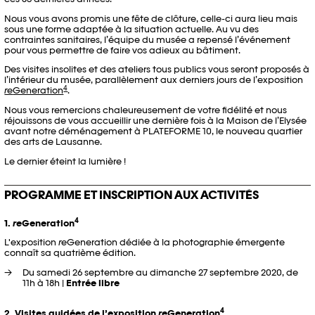
Nous vous avons promis une fête de clôture, celle-ci aura lieu mais
sous une forme adaptée à la situation actuelle. Au vu des
contraintes sanitaires, l’équipe du musée a repensé l’événement
pour vous permettre de faire vos adieux au bâtiment.
Des visites insolites et des ateliers tous publics vous seront proposés à
l’intérieur du musée, parallèlement aux derniers jours de l’exposition
4
re
Generation
.
Nous vous remercions chaleureusement de votre fidélité et nous
réjouissons de vous accueillir une dernière fois à la Maison de l’Elysée
avant notre déménagement à PLATEFORME 10, le nouveau quartier
des arts de Lausanne.
Le dernier éteint la lumière !
PROGRAMME ET INSCRIPTION AUX ACTIVITÉS
4
1.
re
Generation
L'exposition
re
Generation dédiée à la photographie émergente
connaît sa quatrième édition.
Du samedi 26 septembre au dimanche 27 septembre 2020, de
11h à 18h |
Entrée libre
4
2. Visites guidées de l’exposition
re
Generation