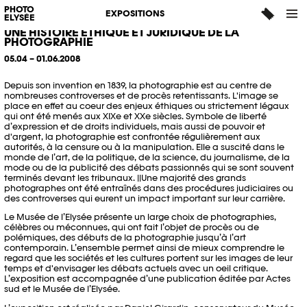
CONTROVERSES
PHOTO
EXPOSITIONS
ELYSÉE
UNE HISTOIRE ÉTHIQUE ET JURIDIQUE DE LA
PHOTOGRAPHIE
05.04 – 01.06.2008
Depuis son invention en 1839, la photographie est au centre de
nombreuses controverses et de procès retentissants. L'image se
place en effet au coeur des enjeux éthiques ou strictement légaux
qui ont été menés aux XIXe et XXe siècles. Symbole de liberté
d’expression et de droits individuels, mais aussi de pouvoir et
d'argent, la photographie est confrontée régulièrement aux
autorités, à la censure ou à la manipulation. Elle a suscité dans le
monde de l’art, de la politique, de la science, du journalisme, de la
mode ou de la publicité des débats passionnés qui se sont souvent
terminés devant les tribunaux. ||Une majorité des grands
photographes ont été entraînés dans des procédures judiciaires ou
des controverses qui eurent un impact important sur leur carrière.
Le Musée de l’Elysée présente un large choix de photographies,
célèbres ou méconnues, qui ont fait l’objet de procès ou de
polémiques, des débuts de la photographie jusqu’à l’art
contemporain. L’ensemble permet ainsi de mieux comprendre le
regard que les sociétés et les cultures portent sur les images de leur
temps et d'envisager les débats actuels avec un oeil critique.
L’exposition est accompagnée d’une publication éditée par Actes
sud et le Musée de l’Elysée.