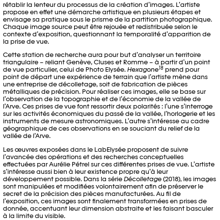
rétablir la lenteur du processus de la création d’images. L’artiste
propose en effet une démarche artistique en plusieurs étapes et
envisage sa pratique sous le prisme de la partition photographique.
Chaque image source peut être rejouée et redistribuée selon le
contexte d’exposition, questionnant la temporalité d’apparition de
la prise de vue.
Cette station de recherche aura pour but d’analyser un territoire
triangulaire – reliant Genève, Cluses et Romme – à partir d’un point
18
de vue particulier, celui de Photo Elysée.
Hexagone
prend pour
point de départ une expérience de terrain que l’artiste mène dans
une entreprise de décolletage, soit de fabrication de pièces
métalliques de précision. Pour réaliser ces images, elle se base sur
l’observation de la topographie et de l’économie de la vallée de
l’Arve. Ces prises de vue font ressortir deux polarités : l’une s’interroge
sur les activités économiques du passé de la vallée, l’horlogerie et les
instruments de mesure astronomiques. L’autre s’intéresse au cadre
géographique de ces observations en se souciant du relief de la
vallée de l’Arve.
Les œuvres exposées dans le LabElysée proposent de suivre
l’avancée des opérations et des recherches conceptuelles
effectuées par Aurélie Pétrel sur ces différentes prises de vue. L’artiste
s’intéresse aussi bien à leur existence propre qu’à leur
développement possible. Dans la série
Décolletage
(2018), les images
sont manipulées et modifiées volontairement afin de préserver le
secret de la précision des pièces manufacturées. Au fil de
l’exposition, ces images sont finalement transformées en prises de
donnée, accentuant leur dimension abstraite et les faisant basculer
à la limite du visible.