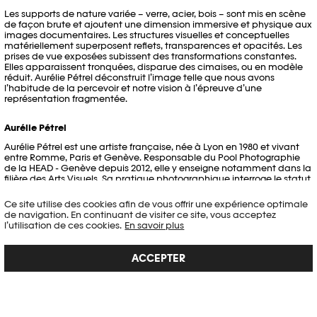
Les supports de nature variée – verre, acier, bois – sont mis en scène
de façon brute et ajoutent une dimension immersive et physique aux
images documentaires. Les structures visuelles et conceptuelles
matériellement superposent reflets, transparences et opacités. Les
prises de vue exposées subissent des transformations constantes.
Elles apparaissent tronquées, disparue des cimaises, ou en modèle
réduit. Aurélie Pétrel déconstruit l’image telle que nous avons
l’habitude de la percevoir et notre vision à l’épreuve d’une
représentation fragmentée.
Aurélie Pétrel
Aurélie Pétrel est une artiste française, née à Lyon en 1980 et vivant
entre Romme, Paris et Genève. Responsable du Pool Photographie
de la HEAD - Genève depuis 2012, elle y enseigne notamment dans la
filière des Arts Visuels. Sa pratique photographique interroge le statut
de l’image, son utilisation ainsi que le mécanisme de sa production.
Ancrées dans la durée, ses recherches visent à ramener la prise de
Ce site utilise des cookies afin de vous offrir une expérience optimale
vue au centre de la réflexion multisensorielle à l’aide de dispositifs
de navigation. En continuant de visiter ce site, vous acceptez
spatiaux.
l’utilisation de ces cookies.
En savoir plus
La démarche d’Aurélie Pétrel porte notamment sur la question de la
mutation de l’image. Elle emploie le principe « de prise de vue
ACCEPTER
latente » (première étape de sa démarche), matérialisées par des
tirages Baryté de 41,5 x 52 cm. Ils existent pour eux même et comme
source d’activation potentielle. En appliquant des procédures de
transformations successives à ses prises de vue, ses installations,
assimilées à des sculptures, créent des jeux d’illusion et de
déplacement de la réalité. Cette démarche vise à appréhender