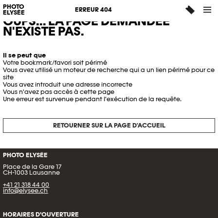
PHOTO
ERREUR 404
ELYSÉE
OUPS... LA PAGE DEMANDÉE
N'EXISTE PAS.
Il se peut que
Votre bookmark/favori soit périmé
Vous avez utilisé un moteur de recherche qui a un lien périmé pour ce
site
Vous avez introduit une adresse incorrecte
Vous n'avez pas accès à cette page
Une erreur est survenue pendant l'exécution de la requête.
RETOURNER SUR LA PAGE D'ACCUEIL
PHOTO ELYSÉE
Place de la Gare 17
CH-1003 Lausanne
+41 21 318 44 00
info@elysee.ch
HORAIRES D’OUVERTURE