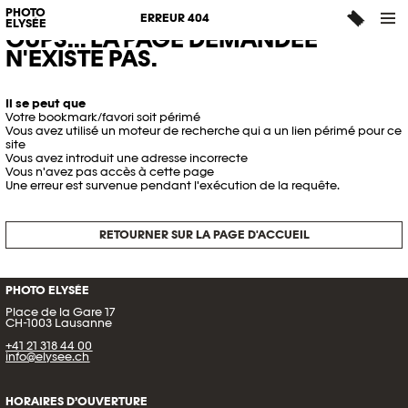
PHOTO
ERREUR 404
ELYSÉE
OUPS... LA PAGE DEMANDÉE
N'EXISTE PAS.
Il se peut que
Votre bookmark/favori soit périmé
Vous avez utilisé un moteur de recherche qui a un lien périmé pour ce
site
Vous avez introduit une adresse incorrecte
Vous n'avez pas accès à cette page
Une erreur est survenue pendant l'exécution de la requête.
RETOURNER SUR LA PAGE D'ACCUEIL
PHOTO ELYSÉE
Place de la Gare 17
CH-1003 Lausanne
+41 21 318 44 00
info@elysee.ch
HORAIRES D’OUVERTURE