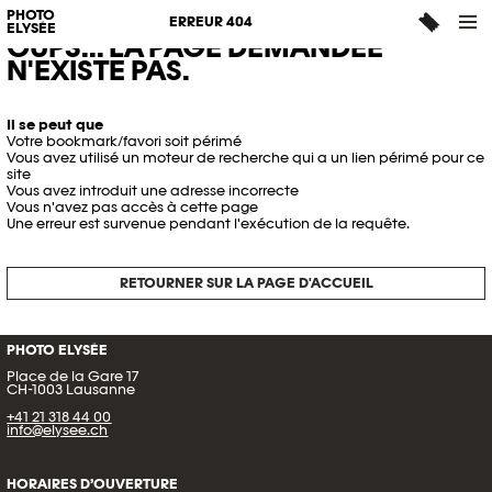
PHOTO
ERREUR 404
ELYSÉE
OUPS... LA PAGE DEMANDÉE
N'EXISTE PAS.
Il se peut que
Votre bookmark/favori soit périmé
Vous avez utilisé un moteur de recherche qui a un lien périmé pour ce
site
Vous avez introduit une adresse incorrecte
Vous n'avez pas accès à cette page
Une erreur est survenue pendant l'exécution de la requête.
RETOURNER SUR LA PAGE D'ACCUEIL
PHOTO ELYSÉE
Place de la Gare 17
CH-1003 Lausanne
+41 21 318 44 00
info@elysee.ch
HORAIRES D’OUVERTURE