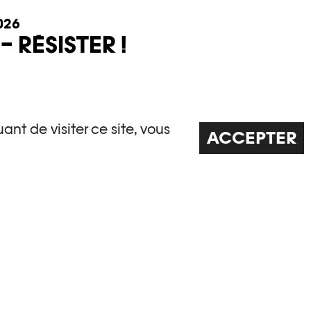
026
 RÉSISTER !
le résister, protéger et rassembler ?
ant de visiter ce site, vous
ACCEPTER
Adultes
– (RÉ)APPRENDRE À VOIR
MAGES SENSIBLES, un cycle de tables rondes
rapport aux images, à la mémoire et au monde.