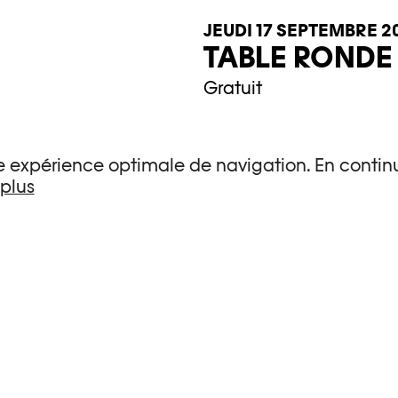
JEUDI 17 SEPTEMBRE 2
TABLE RONDE –
Gratuit
Comment l’image peut‑el
une expérience optimale de navigation. En continu
18h30 - 20h00
 plus
JEUDI 1 OCTOBRE 2026
TABLE RONDE 
Gratuit
Photo Elysée propose I
pour interroger notre 