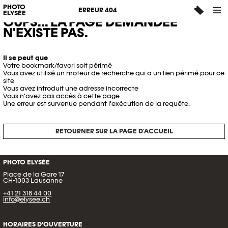
PHOTO
ERREUR 404
ELYSÉE
OUPS... LA PAGE DEMANDÉE
N'EXISTE PAS.
Il se peut que
Votre bookmark/favori soit périmé
Vous avez utilisé un moteur de recherche qui a un lien périmé pour ce
site
Vous avez introduit une adresse incorrecte
Vous n'avez pas accès à cette page
Une erreur est survenue pendant l'exécution de la requête.
RETOURNER SUR LA PAGE D'ACCUEIL
PHOTO ELYSÉE
Place de la Gare 17
CH-1003 Lausanne
+41 21 318 44 00
info@elysee.ch
HORAIRES D’OUVERTURE