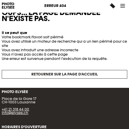
PHOTO
ERREUR 404
ELYSÉE
OUPS... LA PAGE DEMANDÉE
N'EXISTE PAS.
Il se peut que
Votre bookmark/favori soit périmé
Vous avez utilisé un moteur de recherche qui a un lien périmé pour ce
site
Vous avez introduit une adresse incorrecte
Vous n'avez pas accès à cette page
Une erreur est survenue pendant l'exécution de la requête.
RETOURNER SUR LA PAGE D'ACCUEIL
PHOTO ELYSÉE
Place de la Gare 17
CH-1003 Lausanne
+41 21 318 44 00
info@elysee.ch
HORAIRES D’OUVERTURE