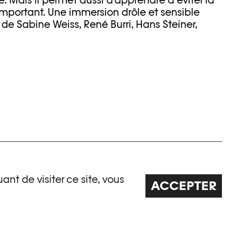
 important. Une immersion drôle et sensible
de Sabine Weiss, René Burri, Hans Steiner,
ant de visiter ce site, vous
femmes qui posent, en studio, un magnifique
ACCEPTER
du cou ? À gravir les sommets, bien sûr ! Le récit
r la magie du montage des images, les
lan, comme une cordée de perles, nous disent