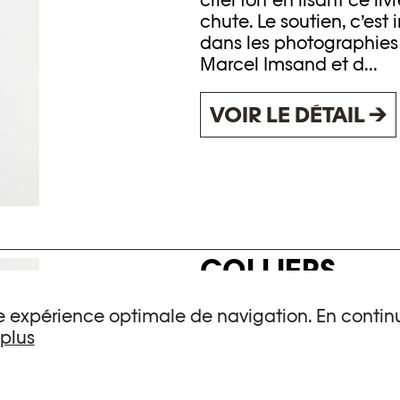
chute. Le soutien, c’est
dans les photographies 
Marcel Imsand et d...
VOIR LE DÉTAIL →
COLLIERS
une expérience optimale de navigation. En continu
À quoi rêvent ces huit 
 plus
collier de perles autour 
d’une ascension où, pa
alpinistes en arrière-p