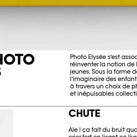
HOTO
Photo Elysée s’est asso
réinventer la notion de
S
jeunes. Sous la forme de 
l’imaginaire des enfant
à travers un choix de 
et inépuisables collect
CHUTE
Aïe ! ça fait du bruit q
crier fort en lisant ce l