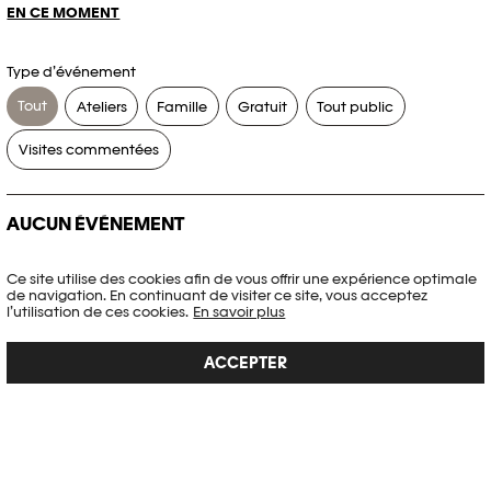
EN CE MOMENT
Type d’événement
Tout
Ateliers
Famille
Gratuit
Tout public
Visites commentées
AUCUN ÉVÉNEMENT
Aucun événement ne correspond à vos critères de recherche.
Ce site utilise des cookies afin de vous offrir une expérience optimale
de navigation. En continuant de visiter ce site, vous acceptez
RÉINITIALISER LES FILTRES
l’utilisation de ces cookies.
En savoir plus
ACCEPTER
Voir l’agenda complet Plateforme 10
PHOTO ELYSÉE
Place de la Gare 17
CH-1003 Lausanne