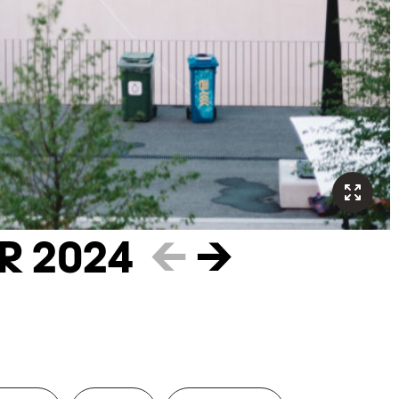
R 2024
←
→