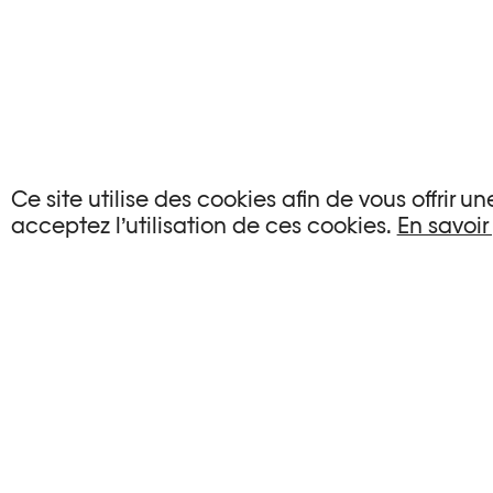
AUCUN ÉVÉNEMENT
Ce site utilise des cookies afin de vous offrir 
acceptez l’utilisation de ces cookies.
En savoir
Aucun événement ne correspond à vos critère
RÉINITIALISER LES FILTRES
Voir l’agenda complet Plateforme 10