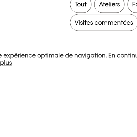
Tout
Ateliers
F
Visites commentées
une expérience optimale de navigation. En continu
 plus
s de recherche.