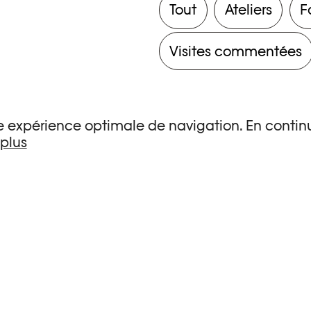
Tout
Ateliers
F
Visites commentées
une expérience optimale de navigation. En continu
 plus
s de recherche.