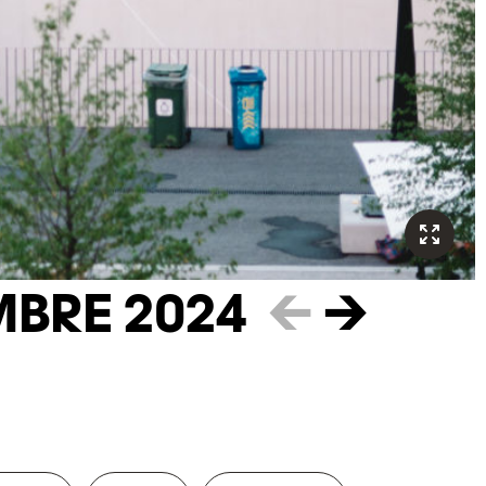
BRE 2024
←
→