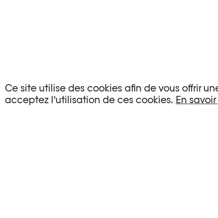
AUCUN ÉVÉNEMENT
Ce site utilise des cookies afin de vous offrir 
acceptez l’utilisation de ces cookies.
En savoir
Aucun événement ne correspond à vos critère
RÉINITIALISER LES FILTRES
Voir l’agenda complet Plateforme 10