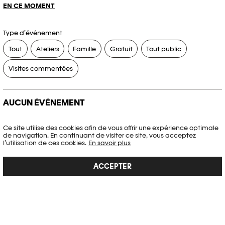
EN CE MOMENT
Type d’événement
Tout
Ateliers
Famille
Gratuit
Tout public
Visites commentées
AUCUN ÉVÉNEMENT
Aucun événement ne correspond à vos critères de recherche.
Ce site utilise des cookies afin de vous offrir une expérience optimale
de navigation. En continuant de visiter ce site, vous acceptez
RÉINITIALISER LES FILTRES
l’utilisation de ces cookies.
En savoir plus
ACCEPTER
Voir l’agenda complet Plateforme 10
PHOTO ELYSÉE
Place de la Gare 17
CH-1003 Lausanne