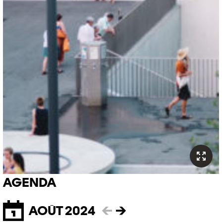
AGENDA
AOÛT 2024
←
→