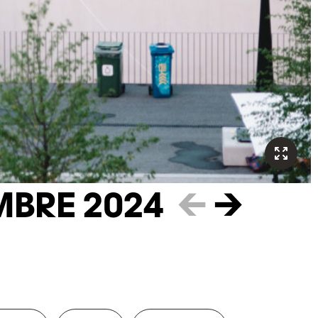
MBRE 2024
←
→