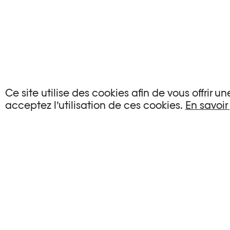
AUCUN ÉVÉNEMENT
Ce site utilise des cookies afin de vous offrir 
acceptez l’utilisation de ces cookies.
En savoir
Aucun événement ne correspond à vos critère
RÉINITIALISER LES FILTRES
Voir l’agenda complet Plateforme 10