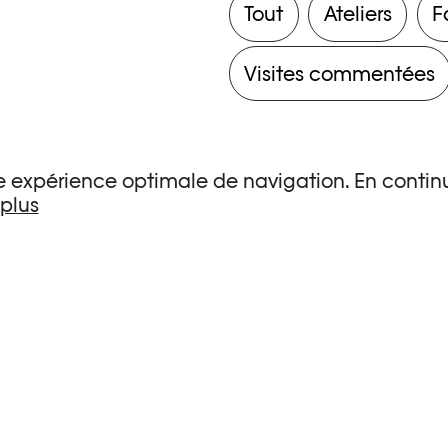
Tout
Ateliers
F
Visites commentées
une expérience optimale de navigation. En continu
 plus
s de recherche.