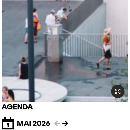
AGENDA
MAI 2026
←
→