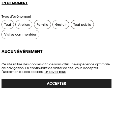
EN CE MOMENT
Type d’événement
Tout
Ateliers
Famille
Gratuit
Tout public
Visites commentées
AUCUN ÉVÉNEMENT
Aucun événement ne correspond à vos critères de recherche.
Ce site utilise des cookies afin de vous offrir une expérience optimale
de navigation. En continuant de visiter ce site, vous acceptez
RÉINITIALISER LES FILTRES
l’utilisation de ces cookies.
En savoir plus
ACCEPTER
Voir l’agenda complet Plateforme 10
PHOTO ELYSÉE
Place de la Gare 17
CH-1003 Lausanne