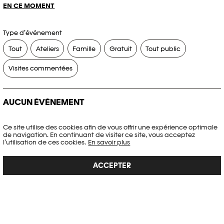
EN CE MOMENT
Type d’événement
Tout
Ateliers
Famille
Gratuit
Tout public
Visites commentées
AUCUN ÉVÉNEMENT
Aucun événement ne correspond à vos critères de recherche.
Ce site utilise des cookies afin de vous offrir une expérience optimale
de navigation. En continuant de visiter ce site, vous acceptez
RÉINITIALISER LES FILTRES
l’utilisation de ces cookies.
En savoir plus
ACCEPTER
Voir l’agenda complet Plateforme 10
PHOTO ELYSÉE
Place de la Gare 17
CH-1003 Lausanne