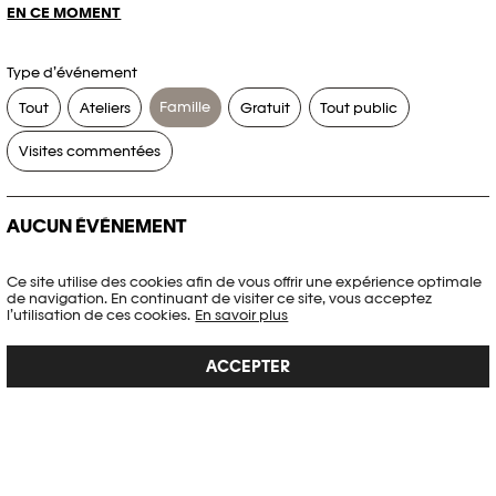
EN CE MOMENT
Type d’événement
Famille
Tout
Ateliers
Gratuit
Tout public
Visites commentées
AUCUN ÉVÉNEMENT
Aucun événement ne correspond à vos critères de recherche.
Ce site utilise des cookies afin de vous offrir une expérience optimale
de navigation. En continuant de visiter ce site, vous acceptez
RÉINITIALISER LES FILTRES
l’utilisation de ces cookies.
En savoir plus
ACCEPTER
Voir l’agenda complet Plateforme 10
PHOTO ELYSÉE
Place de la Gare 17
CH-1003 Lausanne