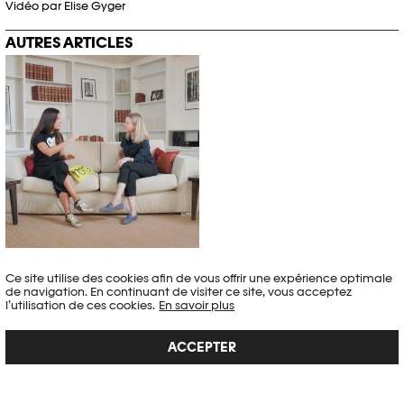
Vidéo par Elise Gyger
AUTRES ARTICLES
ANASTASIA SAMOYLOVA REND HOMMAGE AU LIVRE
PHOTOGRAPHIQUE
Ce site utilise des cookies afin de vous offrir une expérience optimale
de navigation. En continuant de visiter ce site, vous acceptez
Interview
,
Photo Elysée × Images Vevey
l’utilisation de ces cookies.
En savoir plus
La photographe Anastasia Samoylova (1984, États-Unis/Russie) est
l'invitée de Nathalie Herschdorfer, directrice de Photo Elysée, et
ACCEPTER
Stefano Stoll, directeur de Images Vevey, dans le cadre d'une série
inédite de CONVERSATIONS.
Article publié le 19.10.2022