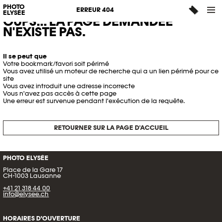
PHOTO
ERREUR 404
ELYSÉE
OUPS... LA PAGE DEMANDÉE
N'EXISTE PAS.
Il se peut que
Votre bookmark/favori soit périmé
Vous avez utilisé un moteur de recherche qui a un lien périmé pour ce
site
Vous avez introduit une adresse incorrecte
Vous n'avez pas accès à cette page
Une erreur est survenue pendant l'exécution de la requête.
RETOURNER SUR LA PAGE D'ACCUEIL
PHOTO ELYSÉE
Place de la Gare 17
CH-1003 Lausanne
+41 21 318 44 00
info@elysee.ch
HORAIRES D’OUVERTURE