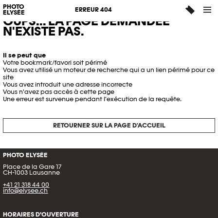
PHOTO
ERREUR 404
ELYSÉE
OUPS... LA PAGE DEMANDÉE
N'EXISTE PAS.
Il se peut que
Votre bookmark/favori soit périmé
Vous avez utilisé un moteur de recherche qui a un lien périmé pour ce
site
Vous avez introduit une adresse incorrecte
Vous n'avez pas accès à cette page
Une erreur est survenue pendant l'exécution de la requête.
RETOURNER SUR LA PAGE D'ACCUEIL
PHOTO ELYSÉE
Place de la Gare 17
CH-1003 Lausanne
+41 21 318 44 00
info@elysee.ch
HORAIRES D’OUVERTURE