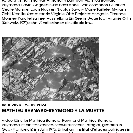
Fotograf :innen Thomas Annaheim Lambert Mathieu Bernard-
Reymond David Gagnebin-de Bons Anne Golaz Shannon Guerrico
Cécile Monnier Loan Nguyen Nicolas Savary Marie Taillefer Myriam
Ziehli Kredite Kommissarin Virginie Otth Projektmanagerin Florence
Monney Parallel zu ihrer Ausstellung Ein See im Auge lädt Virginie Otth
(Schweiz, 1971) zehn Künstler:innen ein, die sie im...
03.11.2023 – 25.02.2024
MATHIEU BERNARD-REYMOND × LA MUETTE
Video Künstler Mathieu Bernard-Reymond Mathieu Bernard-
Reymond ist ein französisch-schweizerischer Fotograf, geboren in
Gap (Frankreich) im Jahr 1976. Er hat am Institut d'études politiques in