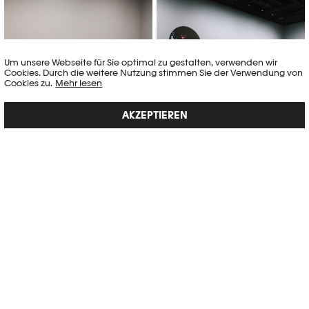
©Khashayar Javanmardi / Photo
©Khashayar Javanmardi / Photo
Elysée / Plateforme 10
Elysée / Plateforme 10
Um unsere Webseite für Sie optimal zu gestalten, verwenden wir
Cookies. Durch die weitere Nutzung stimmen Sie der Verwendung von
Cookies zu.
Mehr lesen
AKZEPTIEREN
KREDITE
Kommissarin
Virginie Otth
Projektmanagerin
Florence Monney
PARTNER
Photo Elysée bedankt sich bei Parmigiani Fleurier als exklusivem
Uhrenpartner. Parmigiani Fleurier ist exklusiver Uhrenpartner des Prix