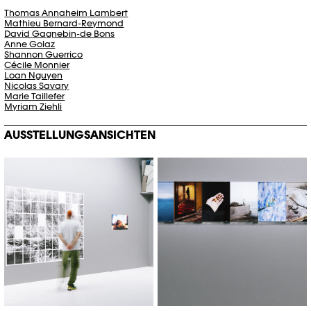
Thomas
Annaheim
Lambert
Mathieu Bernard-Reymond
David
Gagnebin
-de Bons
Anne Golaz
Shannon
Guerrico
Cécile Monnier
Loan Nguyen
Nicolas Savary
Marie Taillefer
Myriam
Ziehli
AUSSTELLUNGSANSICHTEN
©Khashayar Javanmardi / Photo
©Khashayar Javanmardi / Photo
Elysée / Plateforme 10
Elysée / Plateforme 10