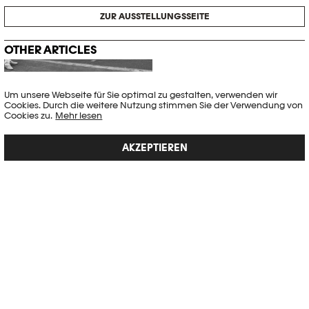
ZUR AUSSTELLUNGSSEITE
OTHER ARTICLES
Um unsere Webseite für Sie optimal zu gestalten, verwenden wir
Cookies. Durch die weitere Nutzung stimmen Sie der Verwendung von
Cookies zu.
Mehr lesen
AKZEPTIEREN
RENÉ BURRI, DIE EXPLOSION DES BLICKS
Ausstellungen
,
Interview
Es war eine sehr interessante Mischung aus einem etwas formellen,
sehr grafischen Bild. Aber gleichzeitig sehr menschlich." - Bruno
Barbey
Artikel veröffentlicht am 21.01.2020