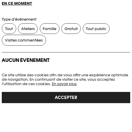
EN CE MOMENT
Type d’événement
Tout
Ateliers
Famille
Gratuit
Tout public
Visites commentées
AUCUN ÉVÉNEMENT
Aucun événement ne correspond à vos critères de recherche.
Ce site utilise des cookies afin de vous offrir une expérience optimale
de navigation. En continuant de visiter ce site, vous acceptez
RÉINITIALISER LES FILTRES
l’utilisation de ces cookies.
En savoir plus
ACCEPTER
Voir l’agenda complet Plateforme 10
PHOTO ELYSÉE
Place de la Gare 17
CH-1003 Lausanne