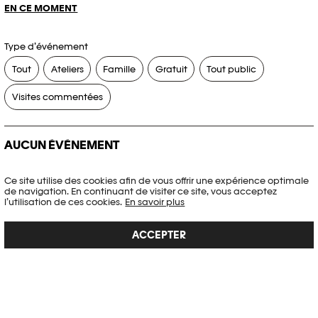
EN CE MOMENT
Type d’événement
Tout
Ateliers
Famille
Gratuit
Tout public
Visites commentées
AUCUN ÉVÉNEMENT
Aucun événement ne correspond à vos critères de recherche.
Ce site utilise des cookies afin de vous offrir une expérience optimale
de navigation. En continuant de visiter ce site, vous acceptez
RÉINITIALISER LES FILTRES
l’utilisation de ces cookies.
En savoir plus
ACCEPTER
Voir l’agenda complet Plateforme 10
PHOTO ELYSÉE
Place de la Gare 17
CH-1003 Lausanne