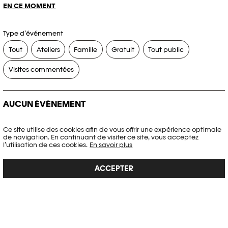
EN CE MOMENT
Type d’événement
Tout
Ateliers
Famille
Gratuit
Tout public
Visites commentées
AUCUN ÉVÉNEMENT
Aucun événement ne correspond à vos critères de recherche.
Ce site utilise des cookies afin de vous offrir une expérience optimale
de navigation. En continuant de visiter ce site, vous acceptez
RÉINITIALISER LES FILTRES
l’utilisation de ces cookies.
En savoir plus
ACCEPTER
Voir l’agenda complet Plateforme 10
PHOTO ELYSÉE
Place de la Gare 17
CH-1003 Lausanne