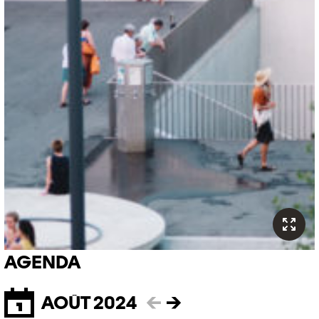
AGENDA
AOÛT 2024
←
→