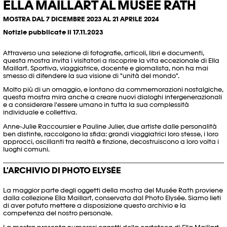
ELLA MAILLART AL MUSÉE RATH
MOSTRA DAL 7 DICEMBRE 2023 AL 21 APRILE 2024
Notizie pubblicate il 17.11.2023
Attraverso una selezione di fotografie, articoli, libri e documenti,
questa mostra invita i visitatori a riscoprire la vita eccezionale di Ella
Maillart. Sportiva, viaggiatrice, docente e giornalista, non ha mai
smesso di difendere la sua visione di "unità del mondo".
Molto più di un omaggio, e lontano da commemorazioni nostalgiche,
questa mostra mira anche a creare nuovi dialoghi intergenerazionali
e a considerare l'essere umano in tutta la sua complessità
individuale e collettiva.
Anne-Julie Raccoursier e Pauline Julier, due artiste dalle personalità
ben distinte, raccolgono la sfida: grandi viaggiatrici loro stesse, i loro
approcci, oscillanti tra realtà e finzione, decostruiscono a loro volta i
luoghi comuni.
L'ARCHIVIO DI PHOTO ELYSÉE
La maggior parte degli oggetti della mostra del Musée Rath proviene
dalla collezione Ella Maillart, conservata dal Photo Elysée. Siamo lieti
di aver potuto mettere a disposizione questo archivio e la
competenza del nostro personale.