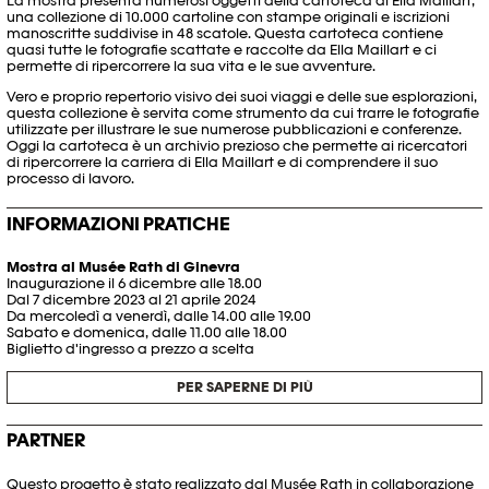
La mostra presenta numerosi oggetti della cartoteca di Ella Maillart,
una collezione di 10.000 cartoline con stampe originali e iscrizioni
manoscritte suddivise in 48 scatole. Questa cartoteca contiene
quasi tutte le fotografie scattate e raccolte da Ella Maillart e ci
permette di ripercorrere la sua vita e le sue avventure.
Vero e proprio repertorio visivo dei suoi viaggi e delle sue esplorazioni,
questa collezione è servita come strumento da cui trarre le fotografie
utilizzate per illustrare le sue numerose pubblicazioni e conferenze.
Oggi la cartoteca è un archivio prezioso che permette ai ricercatori
di ripercorrere la carriera di Ella Maillart e di comprendere il suo
processo di lavoro.
INFORMAZIONI PRATICHE
Mostra al Musée Rath di Ginevra
Inaugurazione il 6 dicembre alle 18.00
Dal 7 dicembre 2023 al 21 aprile 2024
Da mercoledì a venerdì, dalle 14.00 alle 19.00
Sabato e domenica, dalle 11.00 alle 18.00
Biglietto d'ingresso a prezzo a scelta
PER SAPERNE DI PIÙ
PARTNER
Questo progetto è stato realizzato dal Musée Rath in collaborazione