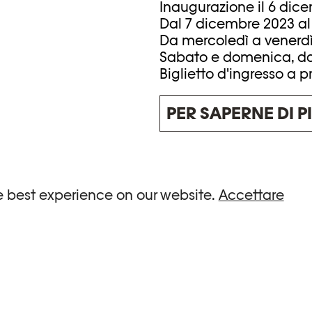
Inaugurazione il 6 dice
Dal 7 dicembre 2023 al 
Da mercoledì a venerdì, 
Sabato e domenica, dall
Biglietto d'ingresso a p
PER SAPERNE DI P
Questo progetto è stat
e best experience on our website.
Accettare
con l'Associazione Les a
Fondation de l'Elysée.