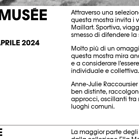
 MUSÉE
Attraverso una selezione 
questa mostra invita i vi
Maillart. Sportiva, viag
smesso di difendere la 
PRILE 2024
Molto più di un omagg
questa mostra mira anc
e a considerare l'esser
individuale e collettiva
Anne-Julie Raccoursier e
ben distinte, raccolgono 
approcci, oscillanti tra 
luoghi comuni.
E
La maggior parte degli