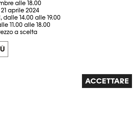
mbre alle 18.00
21 aprile 2024
dalle 14.00 alle 19.00
e 11.00 alle 18.00
rezzo a scelta
IÙ
o realizzato dal Musée Rath in collaborazione
ACCETTARE
mis d'Ella Maillart e con il sostegno della
Fondation de
l'Elysée