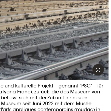
e und kulturelle Projekt – genannt "PSC" – für
Tatyana Franck zurück, die das Museum von
s befasst sich mit der Zukunft im neuen
 Museum seit Juni 2022 mit dem Musée
d'arts appliqués contemporains (mudac) in