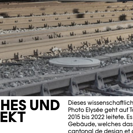
HES UND
Dieses wissenschaftlich
Photo Elysée geht auf 
JEKT
2015 bis 2022 leitete. E
Gebäude, welches das
cantonal de design et 