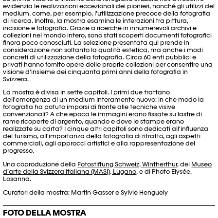
evidenzia le realizzazioni eccezionali dei pionieri, nonché gli utilizzi del
medium, come, per esempio, l'utilizzazione precoce della fotografia
di ricerca. Inoltre, la mostra esamina le interazioni tra pittura,
incisione e fotografia. Grazie a ricerche in innumerevoli archivi e
collezioni nel mondo intero, sono stati scoperti documenti fotografici
finora poco conosciuti. La selezione presentata qui prende in
considerazione non soltanto la qualità estetica, ma anche i modi
concreti di utilizzazione della fotografia. Circa 60 enti pubblici e
privati hanno fornito opere delle proprie collezioni per consentire una
visione d'insieme dei cinquanta primi anni della fotografia in
Svizzera.
La mostra è divisa in sette capitoli. I primi due trattano
dell'emergenza di un medium interamente nuovo: in che modo la
fotografia ha potuto imporsi di fronte alle tecniche visive
convenzionali? A che epoca le immagini erano fissate su lastre di
rame ricoperte di argento, quando e dove le stampe erano
realizzate su carta? I cinque altri capitoli sono dedicati all'influenza
del turismo, all'importanza della fotografia di ritratto, agli aspetti
commerciali, agli approcci artistici e alla rappresentazione del
progresso.
Una coproduzione della
Fotostiftung Schweiz, Wintherthur
, del
Museo
d’arte della Svizzera italiana (MASI), Lugano
, e di Photo Elysée,
Losanna.
Curatori della mostra: Martin Gasser e Sylvie Henguely
FOTO DELLA MOSTRA