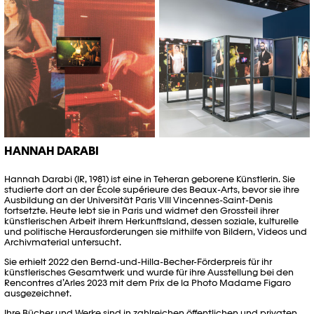
Dance?" de Hannah Darabi ©
Dance?" de Hannah Darabi ©
Khashayar Javanmardi / Photo
Khashayar Javanmardi / Photo
Elysée / Plateforme 10
Elysée / Plateforme 10
HANNAH DARABI
Hannah Darabi (IR, 1981) ist eine in Teheran geborene Künstlerin. Sie
studierte dort an der École supérieure des Beaux-Arts, bevor sie ihre
Ausbildung an der Universität Paris VIII Vincennes-Saint-Denis
fortsetzte. Heute lebt sie in Paris und widmet den Grossteil ihrer
künstlerischen Arbeit ihrem Herkunftsland, dessen soziale, kulturelle
und politische Herausforderungen sie mithilfe von Bildern, Videos und
Archivmaterial untersucht.
Sie erhielt 2022 den Bernd-und-Hilla-Becher-Förderpreis für ihr
künstlerisches Gesamtwerk und wurde für ihre Ausstellung bei den
Rencontres d’Arles 2023 mit dem Prix de la Photo Madame Figaro
ausgezeichnet.
Ihre Bücher und Werke sind in zahlreichen öffentlichen und privaten