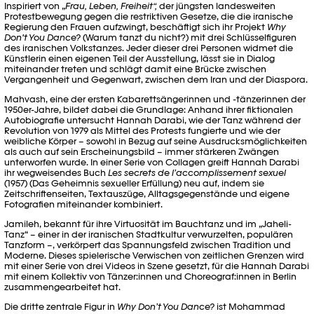
Inspiriert von „
Frau, Leben, Freiheit“,
der jüngsten landesweiten
Protestbewegung gegen die restriktiven Gesetze, die die iranische
Regierung den Frauen aufzwingt, beschäftigt sich ihr Projekt
Why
Don't You Dance?
(Warum tanzt du nicht?) mit drei Schlüsselfiguren
des iranischen Volkstanzes. Jeder dieser drei Personen widmet die
Künstlerin einen eigenen Teil der Ausstellung, lässt sie in Dialog
miteinander treten und schlägt damit eine Brücke zwischen
Vergangenheit und Gegenwart, zwischen dem Iran und der Diaspora.
Mahvash, eine der ersten Kabarettsängerinnen und -tänzerinnen der
1950er-Jahre, bildet dabei die Grundlage: Anhand ihrer fiktionalen
Autobiografie untersucht Hannah Darabi, wie der Tanz während der
Revolution von 1979 als Mittel des Protests fungierte und wie der
weibliche Körper – sowohl in Bezug auf seine Ausdrucksmöglichkeiten
als auch auf sein Erscheinungsbild – immer stärkeren Zwängen
unterworfen wurde. In einer Serie von Collagen greift Hannah Darabi
ihr wegweisendes Buch
Les secrets de l’accomplissement sexuel
(1957) (Das Geheimnis sexueller Erfüllung) neu auf, indem sie
Zeitschriftenseiten, Textauszüge, Alltagsgegenstände und eigene
Fotografien miteinander kombiniert.
Jamileh, bekannt für ihre Virtuosität im Bauchtanz und im „Jaheli-
Tanz“ – einer in der iranischen Stadtkultur verwurzelten, populären
Tanzform –, verkörpert das Spannungsfeld zwischen Tradition und
Moderne. Dieses spielerische Verwischen von zeitlichen Grenzen wird
mit einer Serie von drei Videos in Szene gesetzt, für die Hannah Darabi
mit einem Kollektiv von Tänzer:innen und Choreograf:innen in Berlin
zusammengearbeitet hat.
Die dritte zentrale Figur in
Why Don’t You Dance?
ist Mohammad