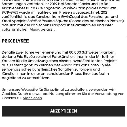
Sammlungen vertreten. Ihr 2019 bei Spector Books und Le Bal
erschienenes Buch
Rue Enghelab, la Révolution par les livres: Iran
1979–1983
wurde mit zahlreichen Preisen ausgezeichnet. 2021
veröffentlichte das Kunstzentrum GwinZegal das Forschungs- und
Kreativprojekt
Soleil of Persian Square
(Sonne des persischen Platzes),
das sich mit der iranischen Diaspora in Südkalifornien und ihrer
volkstümlichen Musik befasst.
PRIX ELYSÉE
Der alle zwei Jahre verliehene und mit 80.000 Schweizer Franken
dotierte Prix Elysée zeichnet Fotokünstler:innen in der Mitte ihrer
Karriere für die Umsetzung eines bisher unveröffentlichten Projekts
aus. Er steht ganz im Zeichen des Anspruchs von Photo Elysée,
zeitgenössisches künstlerisches Schaffen zu fördern und
Künstler:innen in einer entscheidenden Phase ihrer Laufbahn
begleitend zu unterstützen.
Seit seiner Einführung im Jahr 2014 wurde der Prix Elysée an Hannah
Um unsere Webseite für Sie optimal zu gestalten, verwenden wir
Darabi (2025), Debi Cornwall (2023), Kurt Tong (2021), Luis Carlos Tovar
Cookies. Durch die weitere Nutzung stimmen Sie der Verwendung von
(2019), Matthias Bruggmann (2017) und Martin Kollar (2015) verliehen.
Cookies zu.
Mehr lesen
Der Prix Elysée ist aus einer exklusiven Partnerschaft von Photo Elysée
mit Parmigiani Fleurier hervorgegangen.
AKZEPTIEREN
PODCAST