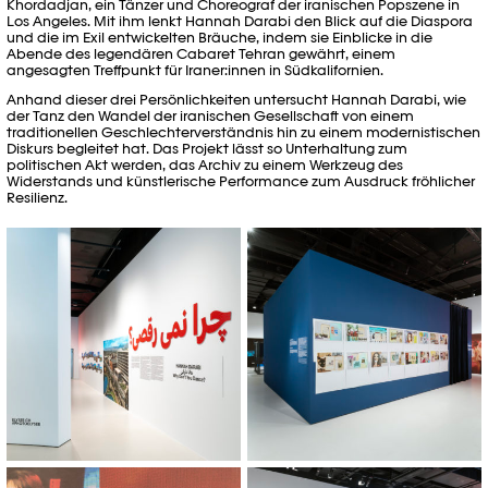
Khordadjan, ein Tänzer und Choreograf der iranischen Popszene in
Los Angeles. Mit ihm lenkt Hannah Darabi den Blick auf die Diaspora
und die im Exil entwickelten Bräuche, indem sie Einblicke in die
Abende des legendären Cabaret Tehran gewährt, einem
angesagten Treffpunkt für Iraner:innen in Südkalifornien.
Anhand dieser drei Persönlichkeiten untersucht Hannah Darabi, wie
der Tanz den Wandel der iranischen Gesellschaft von einem
traditionellen Geschlechterverständnis hin zu einem modernistischen
Diskurs begleitet hat. Das Projekt lässt so Unterhaltung zum
politischen Akt werden, das Archiv zu einem Werkzeug des
Widerstands und künstlerische Performance zum Ausdruck fröhlicher
Resilienz.
Vue d'exposition "Why Don't You
Vue d'exposition "Why Don't You
Dance?" de Hannah Darabi ©
Dance?" de Hannah Darabi ©
Khashayar Javanmardi / Photo
Khashayar Javanmardi / Photo
Elysée / Plateforme 10
Elysée / Plateforme 10
Vue d'exposition "Why Don't You
Vue d'exposition "Why Don't You