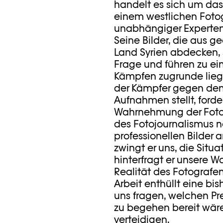
handelt es sich um das 
einem westlichen Fotog
unabhängiger Experten 
Seine Bilder, die aus g
Land Syrien abdecken,
Frage und führen zu ei
Kämpfen zugrunde lieg
der Kämpfer gegen den
Aufnahmen stellt, forde
Wahrnehmung der Fotogr
des Fotojournalismus n
professionellen Bilder 
zwingt er uns, die Situ
hinterfragt er unsere 
Realität des Fotografen
Arbeit enthüllt eine bis
uns fragen, welchen Pr
zu begehen bereit wäre
verteidigen.