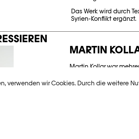
Das Werk wird durch T
Syrien-Konflikt ergänzt.
RESSIEREN
MARTIN KOLL
Martin Kollar war mehr
unterwegs und hat viel
gestöbert, um seine Vor
en, verwenden wir Cookies. Durch die weitere N
reichhaltigen Bildersch
darstellbare Sujet hat d
SIEHE EINZELHEIT