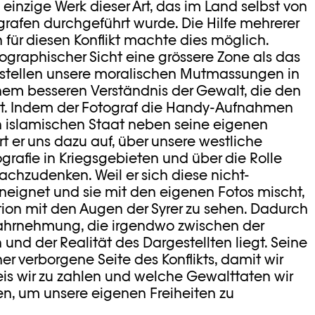
einzige Werk dieser Art, das im Land selbst von
rafen durchgeführt wurde. Die Hilfe mehrerer
für diesen Konflikt machte dies möglich.
eographischer Sicht eine grössere Zone als das
 stellen unsere moralischen Mutmassungen in
nem besseren Verständnis der Gewalt, die den
t. Indem der Fotograf die Handy-Aufnahmen
 islamischen Staat neben seine eigenen
rt er uns dazu auf, über unsere westliche
afie in Kriegsgebieten und über die Rolle
achzudenken. Weil er sich diese nicht-
aneignet und sie mit den eigenen Fotos mischt,
ation mit den Augen der Syrer zu sehen. Dadurch
Wahrnehmung, die irgendwo zwischen der
 und der Realität des Dargestellten liegt. Seine
her verborgene Seite des Konflikts, damit wir
eis wir zu zahlen und welche Gewalttaten wir
n, um unsere eigenen Freiheiten zu