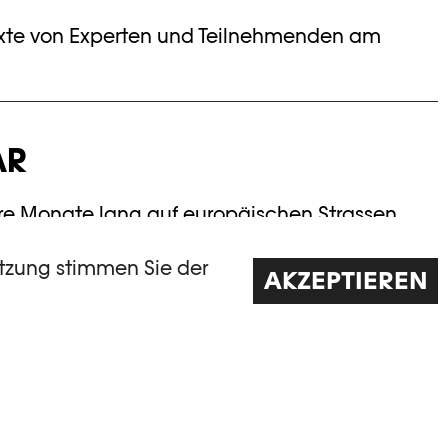
exte von Experten und Teilnehmenden am
AR
ere Monate lang auf europäischen Strassen
 in den Meandern seiner persönlichen Archive
stellung vom Provisorischen durch einen
utzung stimmen Sie der
AKZEPTIEREN
atz zu untermauern. Dieses visuell schwer
en Künstler jedoc...
EN →