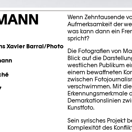
GMANN
Wenn Zehntausende von 
Aufmerksamkeit der wes
was kann dann ein Frem
spricht?
ns Xavier Barral/Photo
Die Fotografien von Ma
Blick auf die Darstellu
mann
westlichen Publikum ei
einem bewaffneten Konf
oché
zwischen Fotojournalis
verschwimmen. Mit dies
7
Erkennungsmerkmale de
Demarkationslinien zw
Kunstfoto.
Sein syrisches Projekt b
Komplexität des Konfli