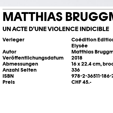
MATTHIAS BRUG
UN ACTE D’UNE VIOLENCE INDICIBLE
Verleger
Coédition Editio
Elysée
Autor
Matthias Brugg
Veröffentlichungsdatum
2018
Abmessungen
16 x 22.4 cm, br
Anzahl Seiten
336
ISBN
978-2-36511-186-
Preis
CHF 45.-