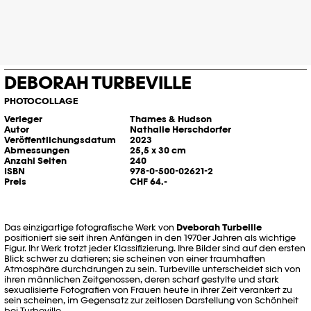
DEBORAH TURBEVILLE
PHOTOCOLLAGE
Verleger
Thames & Hudson
Autor
Nathalie Herschdorfer
Veröffentlichungsdatum
2023
Abmessungen
25,5 x 30 cm
Anzahl Seiten
240
ISBN
978-0-500-02621-2
Preis
CHF 64.-
Das einzigartige fotografische Werk von
Dveborah Turbeille
positioniert sie seit ihren Anfängen in den 1970er Jahren als wichtige
Figur. Ihr Werk trotzt jeder Klassifizierung. Ihre Bilder sind auf den ersten
Blick schwer zu datieren; sie scheinen von einer traumhaften
Atmosphäre durchdrungen zu sein. Turbeville unterscheidet sich von
ihren männlichen Zeitgenossen, deren scharf gestylte und stark
sexualisierte Fotografien von Frauen heute in ihrer Zeit verankert zu
sein scheinen, im Gegensatz zur zeitlosen Darstellung von Schönheit
bei Turbeville.