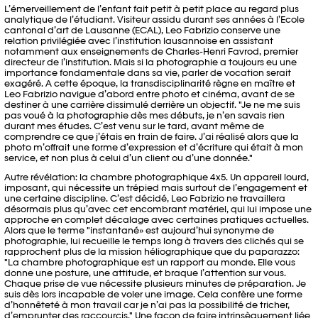
L’émerveillement de l’enfant fait petit à petit place au regard plus
analytique de l’étudiant. Visiteur assidu durant ses années à l’Ecole
cantonal d’art de Lausanne (ECAL), Leo Fabrizio conserve une
relation privilégiée avec l’institution lausannoise en assistant
notamment aux enseignements de Charles-Henri Favrod, premier
directeur de l’institution. Mais si la photographie a toujours eu une
importance fondamentale dans sa vie, parler de vocation serait
exagéré. A cette époque, la transdisciplinarité règne en maître et
Leo Fabrizio navigue d’abord entre photo et cinéma, avant de se
destiner à une carrière dissimulé derrière un objectif. "Je ne me suis
pas voué à la photographie dès mes débuts, je n’en savais rien
durant mes études. C’est venu sur le tard, avant même de
comprendre ce que j’étais en train de faire. J’ai réalisé alors que la
photo m’offrait une forme d’expression et d’écriture qui était à mon
service, et non plus à celui d’un client ou d’une donnée."
Autre révélation: la chambre photographique 4x5. Un appareil lourd,
imposant, qui nécessite un trépied mais surtout de l’engagement et
une certaine discipline. C’est décidé, Leo Fabrizio ne travaillera
désormais plus qu’avec cet encombrant matériel, qui lui impose une
approche en complet décalage avec certaines pratiques actuelles.
Alors que le terme "instantané» est aujourd’hui synonyme de
photographie, lui recueille le temps long à travers des clichés qui se
rapprochent plus de la mission héliographique que du paparazzo:
"La chambre photographique est un rapport au monde. Elle vous
donne une posture, une attitude, et braque l’attention sur vous.
Chaque prise de vue nécessite plusieurs minutes de préparation. Je
suis dès lors incapable de voler une image. Cela confère une forme
d’honnêteté à mon travail car je n’ai pas la possibilité de tricher,
d’emprunter des raccourcis." Une façon de faire intrinsèquement liée