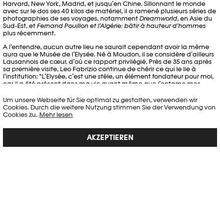
Harvard, New York, Madrid, et jusqu’en Chine. Sillonnant le monde
avec sur le dos ses 40 kilos de matériel, il a ramené plusieurs séries de
photographies de ses voyages, notamment
Dreamworld
, en Asie du
Sud-Est, et
Fernand Pouillon et l’Algérie: bâtir à hauteur d’hommes
plus récemment.
A l’entendre, aucun autre lieu ne saurait cependant avoir la même
aura que le Musée de l’Elysée. Né à Moudon, il se considère d’ailleurs
Lausannois de cœur, d’où ce rapport privilégié. Près de 35 ans après
sa première visite, Leo Fabrizio continue de chérir ce qui le lie à
l’institution: "L’Elysée, c’est une stèle, un élément fondateur pour moi,
car il a été présent dans ma vie avant même que j’entame mes
études. J’ai également eu des rapports avec le musée sous tous ses
différents directeurs et directrices, et ai des images au sein de leurs
Um unsere Webseite für Sie optimal zu gestalten, verwenden wir
collections. Une telle relation dans le monde artistique, ce n’est pas
Cookies. Durch die weitere Nutzung stimmen Sie der Verwendung von
forcément insolite, mais ce n’est en tout cas pas anodin."
Cookies zu.
Mehr lesen
UNE HISTOIRE DE CHASSÉ-CROISÉ
AKZEPTIEREN
A désormais 44 ans et avec près de vingt ans de photographie dans
les jambes, Leo Fabrizio mesure également combien les musées sont
inextricables de sa pratique. Car à ses yeux, le Musée de l'Elysée est
aussi, et peut-être avant tout, un précieux outil de communication et
un pont entre le public et l’artiste: "Aussi thérapeutique que puisse
être la photographie pour mon propre plaisir, je fais avant tout ce
métier pour montrer mon travail aux gens. En ce sens, les musées
sont comme des églises. Ils permettent un instant de communion
avec le public." Une communion qui s’étiole malheureusement en
cette période de coronavirus, et qui rappelle à Leo Fabrizio qu’une
carrière est également faite de coups de chance, d’instants où il