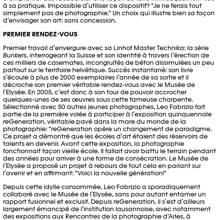
à sa pratique. Impossible d’utiliser ce dispositif? "Je ne ferais tout
simplement pas de photographie." Un choix qui illustre bien sa façon
d’envisager son art: sans concession.
PREMIER RENDEZ-VOUS
Premier travail d’envergure avec sa Linhof Master Technika: la série
Bunkers
, interrogeant la Suisse et son identité à travers l’érection de
ces milliers de casemates, incongruités de béton dissimulées un peu
partout sur le territoire helvétique. Succès instantané: son livre
s’écoule à plus de 2000 exemplaires l’année de sa sortie et il
décroche son premier véritable rendez-vous avec le Musée de
l’Elysée. En 2005, c’est donc à son tour de pouvoir accrocher
quelques-unes de ses œuvres sous cette fameuse charpente.
Sélectionné avec 50 autres jeunes photographes, Leo Fabrizio fait
partie de la première volée à participer à l’exposition quinquennale
re
Generation, véritable pavé dans la mare du monde de la
photographie: "
re
Generation opère un changement de paradigme.
Ce projet a démontré que les écoles d’art étaient des réservoirs de
talents en devenir. Avant cette exposition, la photographie
fonctionnait façon vieille école. Il fallait avoir battu le terrain pendant
des années pour arriver à une forme de consécration. Le Musée de
l’Elysée a proposé un projet à rebours de tout cela en pariant sur
l’avenir et en affirmant: "Voici la nouvelle génération!"
Depuis cette idylle consommée, Leo Fabrizio a sporadiquement
collaboré avec le Musée de l’Elysée, sans pour autant entamer un
rapport fusionnel et exclusif. Depuis
re
Generation, il s’est d’ailleurs
largement émancipé de l’institution lausannoise, avec notamment
des expositions aux Rencontres de la photographie d’Arles, à