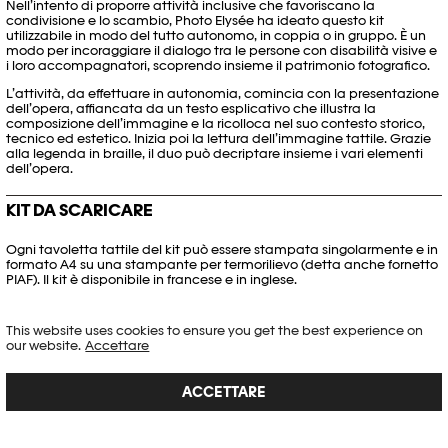
Nell’intento di proporre attività inclusive che favoriscano la
condivisione e lo scambio, Photo Elysée ha ideato questo kit
utilizzabile in modo del tutto autonomo, in coppia o in gruppo. È un
modo per incoraggiare il dialogo tra le persone con disabilità visive e
i loro accompagnatori, scoprendo insieme il patrimonio fotografico.
L’attività, da effettuare in autonomia, comincia con la presentazione
dell’opera, affiancata da un testo esplicativo che illustra la
composizione dell’immagine e la ricolloca nel suo contesto storico,
tecnico ed estetico. Inizia poi la lettura dell’immagine tattile. Grazie
alla legenda in braille, il duo può decriptare insieme i vari elementi
dell’opera.
KIT DA SCARICARE
Ogni tavoletta tattile del kit può essere stampata singolarmente e in
formato A4 su una stampante per termorilievo (detta anche fornetto
PIAF). Il kit è disponibile in francese e in inglese.
SCARICARE IL KIT IN FRANCESE
This website uses cookies to ensure you get the best experience on
our website.
Accettare
SCARICARE IL KIT IN INGLESE
ACCETTARE
ELENCO DEI CENTRI DI STAMPA IN SVIZZERA
Se desiderate stampare un’immagine del kit, ma non possedete il
materiale adeguato, qui allegato trovate un elenco scaricabile con i
contatti di vari centri svizzeri che ne sono provvisti.