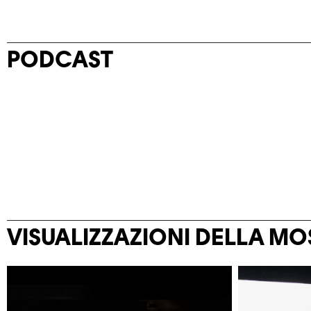
PODCAST
VISUALIZZAZIONI DELLA M
© Khashayar Javanmardi / Photo
©Khashaya
Elysée / Plateforme 10
Elys