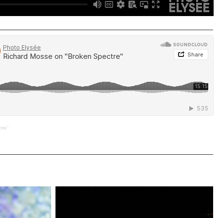
tre"
di / Photo
©Khashayar Javanmardi / Photo
me 10
Elysée / Plateforme 10