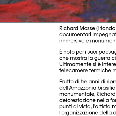
Richard Mosse (Irlanda, 
documentari impegnati
immersive e monument
È noto per i suoi paesag
che mostra la guerra c
Ultimamente si è intere
telecamere termiche mil
Frutto di tre anni di rip
dell'Amazzonia brasilia
monumentale, Richard M
deforestazione nella f
punti di vista, l'artist
l'organizzazione della d