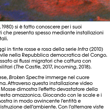
1980) si è fatto conoscere per i suoi
 che presenta spesso mediante installazioni
ali.
gi in tinte rosse e rosa della serie
Infra
(2010)
ivile nella Repubblica democratica del Congo.
ssato ai flussi migratori che cattura con
itari (
The Castle
, 2017,
Incoming
, 2018).
rese,
Broken Spectre
immerge nel cuore
na. Attraverso questa installazione video
osse dimostra l'effetto devastatore della
oresta amazzonica. Giocando con le scale e i
a mostra in modo avvincente l'entità e
istruzione dell'ambiente. Con l'alternare viste