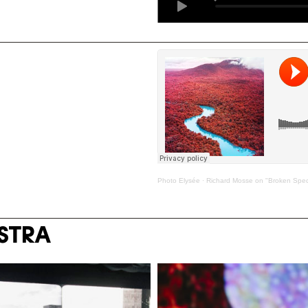
Photo Elysée
·
Richard Mosse on "Broken Spec
OSTRA
r Javanmardi / Photo
©Khashayar Javanmar
ée / Plateforme 10
Elysée / Platefor